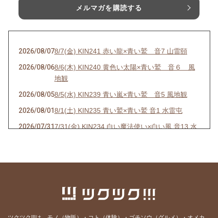
メルマガを購読する
2026/08/07
8/7(金) KIN241 赤い龍×青い鷲 音7 山雷頤
2026/08/06
8/6(木) KIN240 黄色い太陽×青い鷲 音６ 風
地観
2026/08/05
8/5(水) KIN239 青い嵐×青い鷲 音5 風地観
2026/08/01
8/1(土) KIN235 青い鷲×青い鷲 音1 水雷屯
2026/07/31
7/31(金) KIN234 白い魔法使い×白い風 音13 水
雷屯
2026/07/30
7/30(木) KIN233 赤い空歩く人×白い風 音12 水
雷屯
2026/07/29
7/29(水) KIN232 黄色い人×白い風 音11
2026/07/28
7/28(火) KIN231 青い猿×白い風 音10 雷地予
2026/07/27
7/27(月) KIN230 白い犬×白い風 音9 雷地予
ツクツク!!!は、モノ（物販）・コト（体験）・ゴチソウ（グルメ）・オメカ