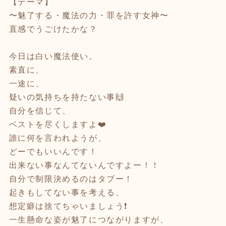
【テーマ】
〜魅了する・魔法の力・罪を許す女神〜
直感でうごけたかな？
今日は白い魔法使い。
素直に、
一途に、
疑いの気持ちを持たない事🙌
自分を信じて、
ベストを尽くしますよ❤️
誰に何を言われようが、
どーでもいいんです！
出来ない事なんてないんですよー！！
自分で制限決めるのはタブー！
起きもしてない事を考える、
想定癖は捨てちゃいましょう❗️
一生懸命な姿が魅了につながりますが、