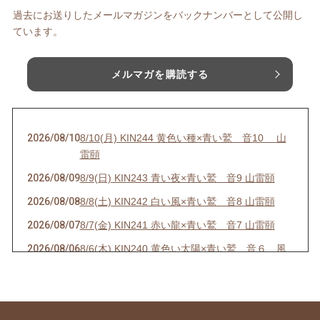
過去にお送りしたメールマガジンをバックナンバーとして公開し
ています。
メルマガを購読する
2026/08/10
8/10(月) KIN244 黄色い種×青い鷲 音10 山
雷頤
2026/08/09
8/9(日) KIN243 青い夜×青い鷲 音9 山雷頤
2026/08/08
8/8(土) KIN242 白い風×青い鷲 音8 山雷頤
2026/08/07
8/7(金) KIN241 赤い龍×青い鷲 音7 山雷頤
2026/08/06
8/6(木) KIN240 黄色い太陽×青い鷲 音６ 風
地観
2026/08/05
8/5(水) KIN239 青い嵐×青い鷲 音5 風地観
2026/08/01
8/1(土) KIN235 青い鷲×青い鷲 音1 水雷屯