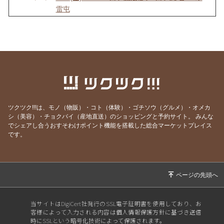
雷屯
2026/07/30
7/30(木) KIN233 赤い空歩く人×白い風 音12 水
雷屯
2026/07/29
7/29(水) KIN232 黄色い人×白い風 音11
2026/07/28
7/28(火) KIN231 青い猿×白い風 音10 雷地予
2026/07/27
7/27(月) KIN230 白い犬×白い風 音9 雷地予
2026/07/26
7/26(日) KIN229 赤い月×白い風 音8 雷地予
ツクツク!!!は、モノ（物販）・コト（体験）・ゴチソウ（グルメ）・オメカ
シ（美容）・チョクバイ（産地直送）のショッピングと予約サイト。
みんな
2026/07/25
7/25(土) KIN228 黄色い星×白い風 音7 風雷益
でシェアし合うおすそわけポイント機能を搭載した総合マーケットプレイス
です。
2026/07/24
7/24(金) KIN227 青い手×白い風 音6 風雷益
2026/07/23
7/23(木) KIN226 白い世界の橋渡し×白い風 音5
風雷益
2026/07/22
7/22(水) KIN225 赤い蛇×白い風 音4 風雷益
2026/07/21
7/21(火) KIN224 黄色い種×白い風 音3 火地晋
当サイトはDigiCert社発行のSSL電子証明書を使用しており、お
客様によって入力される内容は個人情報保護方針に基づき送信
2026/07/20
7/20(月) KIN223 青い夜×白い風 音2 火地晋
時にSSLという暗号化技術によって保護されます。