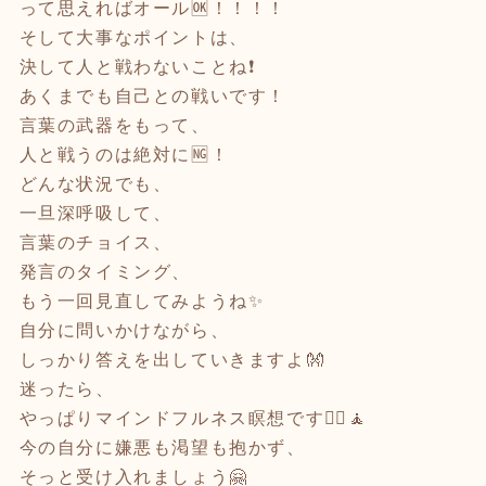
って思えればオール🆗！！！！
そして大事なポイントは、
決して人と戦わないことね❗️
あくまでも自己との戦いです！
言葉の武器をもって、
人と戦うのは絶対に🆖！
どんな状況でも、
一旦深呼吸して、
言葉のチョイス、
発言のタイミング、
もう一回見直してみようね✨
自分に問いかけながら、
しっかり答えを出していきますよ👐
迷ったら、
やっぱりマインドフルネス瞑想です🧘‍♀️🧘
今の自分に嫌悪も渇望も抱かず、
そっと受け入れましょう🤗