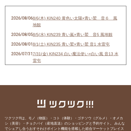
2026/08/06
8/6(木) KIN240 黄色い太陽×青い鷲 音６ 風
地観
2026/08/05
8/5(水) KIN239 青い嵐×青い鷲 音5 風地観
2026/08/01
8/1(土) KIN235 青い鷲×青い鷲 音1 水雷屯
2026/07/31
7/31(金) KIN234 白い魔法使い×白い風 音13 水
雷屯
2026/07/30
7/30(木) KIN233 赤い空歩く人×白い風 音12 水
雷屯
2026/07/29
7/29(水) KIN232 黄色い人×白い風 音11
2026/07/28
7/28(火) KIN231 青い猿×白い風 音10 雷地予
2026/07/27
7/27(月) KIN230 白い犬×白い風 音9 雷地予
2026/07/26
7/26(日) KIN229 赤い月×白い風 音8 雷地予
ツクツク!!!は、モノ（物販）・コト（体験）・ゴチソウ（グルメ）・オメカ
シ（美容）・チョクバイ（産地直送）のショッピングと予約サイト。
みんな
2026/07/25
7/25(土) KIN228 黄色い星×白い風 音7 風雷益
でシェアし合うおすそわけポイント機能を搭載した総合マーケットプレイス