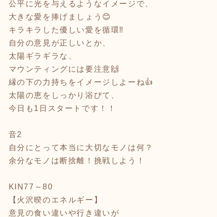
公平に光を与えるようなイメージで、
大きな愛を捧げましょう😊
キラキラした優しい愛を循環‼️
自分の意見が正しいとか、
太陽ギラギラな、
マウンティングには要注意🙌
縁の下の力持ちをイメージしよーね👍
太陽の恵をしっかり浴びて、
今日も1日スタートです！！
音2
自分にとって本当に大切なモノは何？
余分なモノは断捨離！挑戦しよう！
KIN77～80
【火沢暌のエネルギー】
意見の食い違いや行き違いが