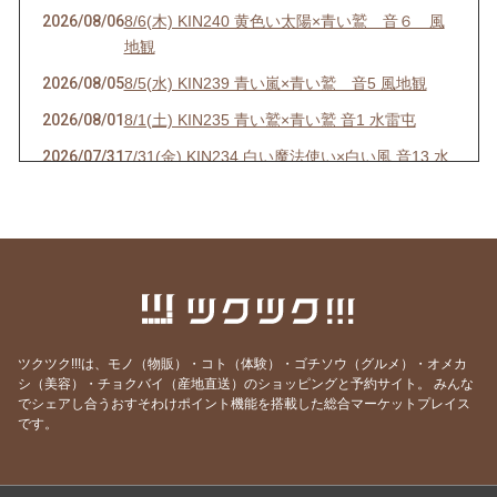
2026/08/06
8/6(木) KIN240 黄色い太陽×青い鷲 音６ 風
地観
2026/08/05
8/5(水) KIN239 青い嵐×青い鷲 音5 風地観
2026/08/01
8/1(土) KIN235 青い鷲×青い鷲 音1 水雷屯
2026/07/31
7/31(金) KIN234 白い魔法使い×白い風 音13 水
雷屯
2026/07/30
7/30(木) KIN233 赤い空歩く人×白い風 音12 水
雷屯
2026/07/29
7/29(水) KIN232 黄色い人×白い風 音11
2026/07/28
7/28(火) KIN231 青い猿×白い風 音10 雷地予
2026/07/27
7/27(月) KIN230 白い犬×白い風 音9 雷地予
ツクツク!!!は、モノ（物販）・コト（体験）・ゴチソウ（グルメ）・オメカ
シ（美容）・チョクバイ（産地直送）のショッピングと予約サイト。
みんな
2026/07/26
7/26(日) KIN229 赤い月×白い風 音8 雷地予
でシェアし合うおすそわけポイント機能を搭載した総合マーケットプレイス
です。
2026/07/25
7/25(土) KIN228 黄色い星×白い風 音7 風雷益
2026/07/24
7/24(金) KIN227 青い手×白い風 音6 風雷益