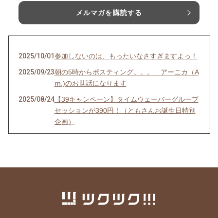
メルマガを購読する
2025/10/01
参加しないのは、もったいなさすぎますよっ！
2025/09/23
朝の5時からポスティング。。。 アーニカ（A
rn.)のお世話になります
2025/08/24
【39キャンペーン】タイムウェーバーグループ
セッションが390円！（ともさんお誕生日特別
企画）
2025/08/23
3日間の無料Liveセミナー 「おうちでナチュナ
ルケアスペシャリスト」
2025/08/01
3日間の無料ライブセミナー「おうちナチュラ
ルケア」のご案内
2025/07/19
【本日までの限定公開】社会派青春映画「君た
ちはまだ長いトンネルの中」