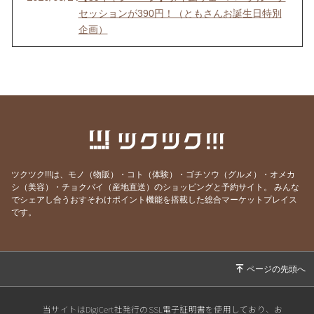
セッションが390円！（ともさんお誕生日特別
企画）
2025/08/23
3日間の無料Liveセミナー 「おうちでナチュナ
ルケアスペシャリスト」
2025/08/01
3日間の無料ライブセミナー「おうちナチュラ
ルケア」のご案内
2025/07/19
【本日までの限定公開】社会派青春映画「君た
ちはまだ長いトンネルの中」
2025/06/13
6/15（日）の講演会、一緒に聞きに行きません
ツクツク!!!は、モノ（物販）・コト（体験）・ゴチソウ（グルメ）・オメカ
か？
シ（美容）・チョクバイ（産地直送）のショッピングと予約サイト。
みんな
でシェアし合うおすそわけポイント機能を搭載した総合マーケットプレイス
2025/06/07
【急募！】パイロット版 「 HAJapanオフィ
です。
シャル・ホメオパシーセルフケア講座」
2025/05/06
ホメオパス養成スクール公認のFBグループがは
じまります♪
2025/04/27
母の日のプレゼントにいかがですか？ レメデ
ィポーチに大人かわいい新色登場しました♪
当サイトはDigiCert社発行のSSL電子証明書を使用しており、お