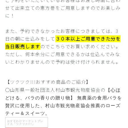
ご予約をいただいているお客様はお渡し時間に合わ
せて出来立ての恵方巻をご用意しますのでお楽しみ
に！
また、予約できなかったお客様につきましては、3
日の朝に仕込みをして
３０本以上ご用意できた分を
当日販売します
のでこちらでお買い求めください。
ただし、何本余分にご用意できるかは仕込んでみな
いとわかりませんので予約は受け付けられません。
【
ツクツク!!!おすすめ商品のご紹介
】
〇山形県一般社団法人村山市観光物産協会の
【心ほ
どける、バラの香りの贈り物】 無農薬の食用バラを
贅沢に使用した、村山市観光物産協会推薦のローズ
ティー＆スイーツ。
おすそわけマーケットプレ
イス「ツクツク!!!」