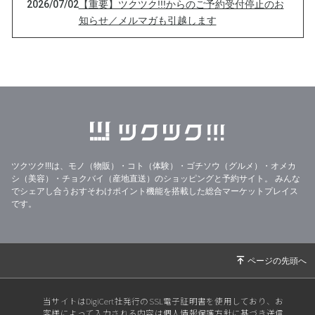
2026/07/02
【重要】ツクツク!!!からのご予約受付停止のお
知らせ／メルマガも引越します
2026/06/25
メルマガ、引っ越します【第48号】
2026/06/23
霊視は、通過点だと思っている【第47号】
2026/05/19
嫉妬される人には、共通点がある【第46号】
2026/05/07
生きる意味は、努力しなくてもできることの中
にある【第45号】
2026/04/20
【お知らせ】クレジットカード決済が復旧しま
ツクツク!!!は、モノ（物販）・コト（体験）・ゴチソウ（グルメ）・オメカ
した！
シ（美容）・チョクバイ（産地直送）のショッピングと予約サイト。
みんな
でシェアし合うおすそわけポイント機能を搭載した総合マーケットプレイス
2026/04/14
直感を磨くなら、瞑想よりもまずは家事。【第
です。
44号】
2026/03/29
芽吹きの季節、あとは踏み出すだけ。そこまで
来ているあなたへ【第43号】
2026/03/22
「お抱え占い師がいるのよ」と自慢できるプラ
ン、作りました。【第42号】
当サイトはDigiCert社発行のSSL電子証明書を使用しており、お
2026/02/17
心当たりのない「口コミ」が掲載されていまし
客様によって入力される内容は個人情報保護方針に基づき送信