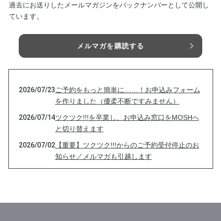
過去にお送りしたメールマガジンをバックナンバーとして公開し
ています。
メルマガを購読する
2026/07/23
ご予約をもっと簡単に……！お申込みフォーム
を作りました（優柔不断ですみません）
2026/07/14
ツクツク!!!を卒業し、お申込み窓口をMOSHへ
と切り替えます
2026/07/02
【重要】ツクツク!!!からのご予約受付停止のお
知らせ／メルマガも引越します
2026/06/25
メルマガ、引っ越します【第48号】
2026/06/23
霊視は、通過点だと思っている【第47号】
2026/05/19
嫉妬される人には、共通点がある【第46号】