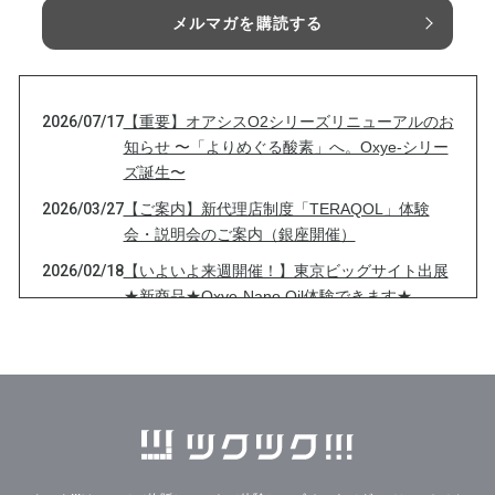
メルマガを購読する
2026/07/17
【重要】オアシスO2シリーズリニューアルのお
知らせ 〜「よりめぐる酸素」へ。Oxye-シリー
ズ誕生〜
2026/03/27
【ご案内】新代理店制度「TERAQOL」体験
会・説明会のご案内（銀座開催）
2026/02/18
【いよいよ来週開催！】東京ビッグサイト出展
★新商品★Oxye-Nano Oil体験できます★
2026/02/04
【東京ビッグサイト出展決定！】2/25〜27開催
★★念願の新商品にて出展★★のお知らせ
2025/12/15
【明日開催！】サイト未販売のAether（エーテ
ル）体験のチャンス！！！
2025/12/05
【東京ビッグサイト出展決定！】12/16〜18開
催★★Aether(エーテル)にて出展★★のお知ら