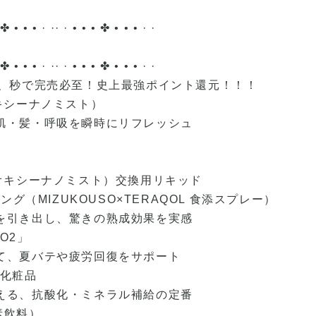
 ✤ • • • · ·· · • • • ✤ • • • · ·
 ✤ • • • · ·· · • • • ✤ • • • · ·
0台、秒で完売必至！史上最強ポイント還元！！！
t（オキシーナノミスト）
肌・髪・呼吸を瞬時にリフレッシュ
st（オキシーナノミスト）交換用リキッド
キング（MIZUKOUSO×TERAQOL 食添スプレー）
を引き出し、驚きの熟成効果を実感
O2」
て、夏バテや疲労回復をサポート
＆化粧品
える、抗酸化・ミネラル補給の定番
酵素飲料）