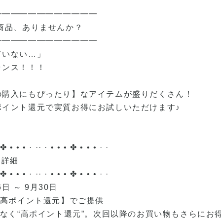
━━━━━━━━━━━━
い商品、ありませんか？
━━━━━━━━━━━━
ていない…」
ャンス！！！
の購入にもぴったり】なアイテムが盛りだくさん！
ポイント還元で実質お得にお試しいただけます♪
 ✤ • • • · ·· · • • • ✤ • • • · ·
ン詳細
 ✤ • • • · ·· · • • • ✤ • • • · ·
6日 ～ 9月30日
別高ポイント還元】でご提供
はなく“高ポイント還元”。次回以降のお買い物もさらにお