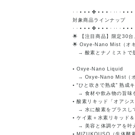
· · • • • ✤ • • • · ·· · • • •
対象商品ラインナップ
· · • • • ✤ • • • · ·· · • • •
🌟 【注目商品】限定3
🌟 Oxye-Nano Mis
→ 酸素とナノミストで
• Oxye-Nano Liquid
→ Oxye-Nano Mi
• “ひと吹きで熟成” 熟成
→ 食材や飲み物の旨味
• 酸素リキッド「オアシス
→ 水に酸素をプラスし
• ケイ素＋水素リキッド
→ 美容と体調ケアを叶
• MIZUKOUSO（生体