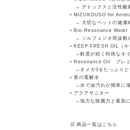
→ デトックスと活性酸
• MIZUKOUSO for 
→ 大切なペットの健康
• Bio-Resonance Water
→ ソルフェジオ周波数
• KEEP FRESH OI
→鮮度が続く特殊なオイ
• Resonance Oi
→オメガ3をたっぷりと
• 青の電解水
→水で油汚れが簡単に落
• アクアサニター
→強力な除菌力と素肌に
🛒 商品一覧はこちら