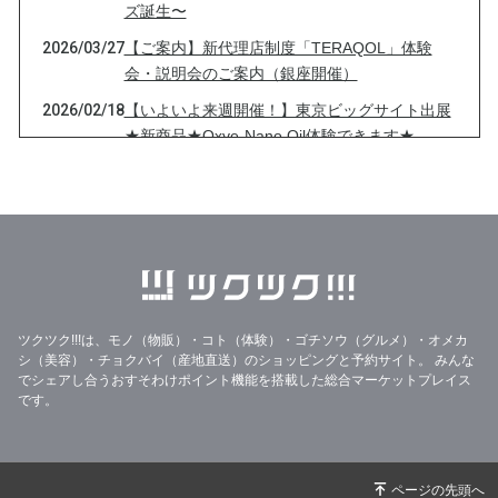
ズ誕生〜
2026/03/27
【ご案内】新代理店制度「TERAQOL」体験
会・説明会のご案内（銀座開催）
2026/02/18
【いよいよ来週開催！】東京ビッグサイト出展
★新商品★Oxye-Nano Oil体験できます★
2026/02/04
【東京ビッグサイト出展決定！】2/25〜27開催
★★念願の新商品にて出展★★のお知らせ
2025/12/15
【明日開催！】サイト未販売のAether（エーテ
ル）体験のチャンス！！！
2025/12/05
【東京ビッグサイト出展決定！】12/16〜18開
催★★Aether(エーテル)にて出展★★のお知ら
ツクツク!!!は、モノ（物販）・コト（体験）・ゴチソウ（グルメ）・オメカ
せ
シ（美容）・チョクバイ（産地直送）のショッピングと予約サイト。
みんな
でシェアし合うおすそわけポイント機能を搭載した総合マーケットプレイス
2025/09/16
【本日スタート】＼＼ありがとう2周年！TERA
です。
QOL®の世界を体感できる特別フェア／／開
幕！！！
2025/09/12
【予告】9/16スタート★「気になる商品」を試