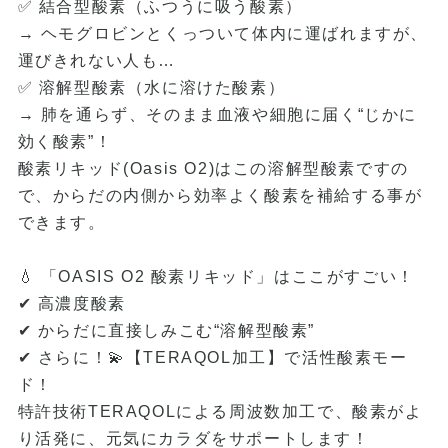
✅ 結合型酸素（ふつうに吸う酸素）
→ ヘモグロビンとくっついて体内に運ばれますが、
運びきれない人も…
✅ 溶解型酸素（水に溶けた酸素）
→ 肺を通らず、そのまま血液や細胞に届く“じかに
効く酸素”！
酸素リキッド(Oasis O2)はこの溶解型酸素ですの
で、からだの内側から効率よく酸素を補給する事が
できます。
💧 「OASIS O2 酸素リキッド」はここがすごい！
✔ 高濃度酸素
✔ からだに直接しみこむ“溶解型酸素”
✔ さらに！💫【TERAQOL加工】で活性酸素モー
ド！
特許技術TERAQOLによる周波数加工で、酸素がよ
り活発に、元気にカラダをサポートします！