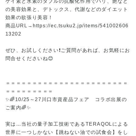
ケイ素と水素のダブルの抗酸化作用でハリ、艶など
の美容効果と、デトックス、代謝などのダイエット
効果の欲張り美容！
商品URL→
https://ec.tsuku2.jp/items/541002606
13202
ぜひ、お試しください❗ご質問があれば、お気軽にお
問合せくださいね😊
＝＝＝＝＝＝＝＝＝＝＝＝＝＝＝＝＝＝＝＝＝＝＝
＝＝＝＝＝＝＝＝＝
✨🌈10/25～27川口市資産品フェア コラボ出展の
ご案内🌈✨
実は…当社の量子加工技術であるTERAQOLによる
世界に一つしかない【跳ねない油での試食会】をし