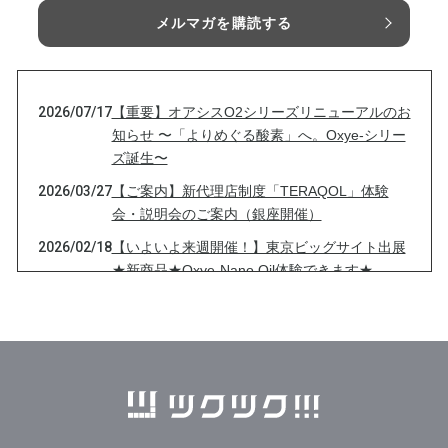
メルマガを購読する
2026/07/17
【重要】オアシスO2シリーズリニューアルのお
知らせ 〜「よりめぐる酸素」へ。Oxye-シリー
ズ誕生〜
2026/03/27
【ご案内】新代理店制度「TERAQOL」体験
会・説明会のご案内（銀座開催）
2026/02/18
【いよいよ来週開催！】東京ビッグサイト出展
★新商品★Oxye-Nano Oil体験できます★
2026/02/04
【東京ビッグサイト出展決定！】2/25〜27開催
★★念願の新商品にて出展★★のお知らせ
2025/12/15
【明日開催！】サイト未販売のAether（エーテ
ル）体験のチャンス！！！
2025/12/05
【東京ビッグサイト出展決定！】12/16〜18開
催★★Aether(エーテル)にて出展★★のお知ら