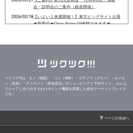
2026/03/27
【ご案内】新代理店制度「TERAQOL」体験
会・説明会のご案内（銀座開催）
2026/02/18
【いよいよ来週開催！】東京ビッグサイト出展
★新商品★Oxye-Nano Oil体験できます★
2026/02/04
【東京ビッグサイト出展決定！】2/25〜27開催
★★念願の新商品にて出展★★のお知らせ
2025/12/15
【明日開催！】サイト未販売のAether（エーテ
ル）体験のチャンス！！！
2025/12/05
【東京ビッグサイト出展決定！】12/16〜18開
催★★Aether(エーテル)にて出展★★のお知ら
ツクツク!!!は、モノ（物販）・コト（体験）・ゴチソウ（グルメ）・オメカ
せ
シ（美容）・チョクバイ（産地直送）のショッピングと予約サイト。
みんな
でシェアし合うおすそわけポイント機能を搭載した総合マーケットプレイス
2025/09/16
【本日スタート】＼＼ありがとう2周年！TERA
です。
QOL®の世界を体感できる特別フェア／／開
幕！！！
2025/09/12
【予告】9/16スタート★「気になる商品」を試
すチャンス！TERAQOL®2周年フェア直前情報
✨