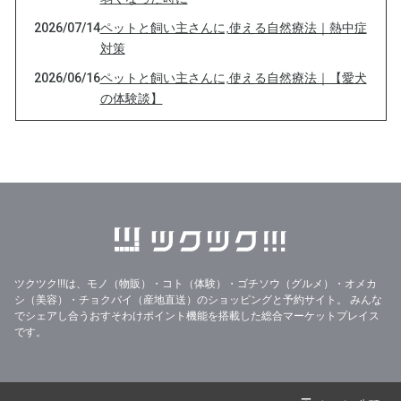
2026/07/14
ペットと飼い主さんに,使える自然療法｜熱中症
対策
2026/06/16
ペットと飼い主さんに,使える自然療法｜【愛犬
の体験談】
2026/05/29
ペットと飼い主さんに,使える自然療法｜ミネラ
ルの大切さ・亜鉛
2026/05/12
ペットと飼い主さんに,使える自然療法｜この季
節のフラワーエッセンスから
2026/04/21
ペットと飼い主さんに,使える自然療法｜動物た
ちにも香害ってあるのかな？
2026/04/10
ペットと飼い主さんに,使える自然療法｜華やか
ツクツク!!!は、モノ（物販）・コト（体験）・ゴチソウ（グルメ）・オメカ
な春のお庭に潜む「意外なリスク」
シ（美容）・チョクバイ（産地直送）のショッピングと予約サイト。
みんな
でシェアし合うおすそわけポイント機能を搭載した総合マーケットプレイス
2026/03/26
ペットと飼い主さんに,使える自然療法｜関節・
です。
皮膚・心臓のケアに。魔法の脂質「オメガ3」
の正体
2026/03/12
ペットと飼い主さんに,使える自然療法｜ミネラ