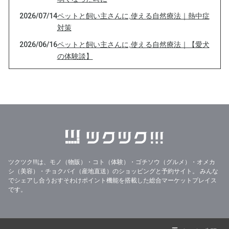
2026/07/14
ペットと飼い主さんに,使える自然療法｜熱中症
対策
2026/06/16
ペットと飼い主さんに,使える自然療法｜【愛犬
の体験談】
2026/05/29
ペットと飼い主さんに,使える自然療法｜ミネラ
ルの大切さ・亜鉛
2026/05/12
ペットと飼い主さんに,使える自然療法｜この季
節のフラワーエッセンスから
2026/04/21
ペットと飼い主さんに,使える自然療法｜動物た
ちにも香害ってあるのかな？
2026/04/10
ペットと飼い主さんに,使える自然療法｜華やか
ツクツク!!!は、モノ（物販）・コト（体験）・ゴチソウ（グルメ）・オメカ
な春のお庭に潜む「意外なリスク」
シ（美容）・チョクバイ（産地直送）のショッピングと予約サイト。
みんな
でシェアし合うおすそわけポイント機能を搭載した総合マーケットプレイス
2026/03/26
ペットと飼い主さんに,使える自然療法｜関節・
です。
皮膚・心臓のケアに。魔法の脂質「オメガ3」
の正体
2026/03/12
ペットと飼い主さんに,使える自然療法｜ミネラ