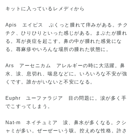
キットに入っているレメディから
Apis エイピス ぷくっと腫れて痒みがある。チク
チク、ひりひりといった感じがある。まぶたが腫れ
る。耳が炎症を起こす。鼻の中が腫れた感覚にな
る。蕁麻疹やいろんな場所の腫れた状態に。
Ars アーセニカム アレルギーの時に大活躍。鼻
水、涙、息切れ、喘息などに。いろいろな不安が強
くです。誰かがいないと不安になる。
Euphr ユーファラジア 目の問題に。涙が多く手
でこすってしまう。
Nat-m ネイチュミア 涙、鼻水が多くなる。クシ
ャミが多い。ぜーぜーいう咳。控えめな性格。許さ