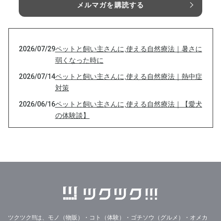
メルマガを購読する
2026/07/29
ペットと飼い主さんに,使える自然療法｜暑さに
弱くなった時に
2026/07/14
ペットと飼い主さんに,使える自然療法｜熱中症
対策
2026/06/16
ペットと飼い主さんに,使える自然療法｜【愛犬
の体験談】
2026/05/29
ペットと飼い主さんに,使える自然療法｜ミネラ
ルの大切さ・亜鉛
2026/05/12
ペットと飼い主さんに,使える自然療法｜この季
節のフラワーエッセンスから
2026/04/21
ペットと飼い主さんに,使える自然療法｜動物た
ちにも香害ってあるのかな？
2026/04/10
ペットと飼い主さんに,使える自然療法｜華やか
ツクツク!!!は、モノ（物販）・コト（体験）・ゴチソウ（グルメ）・オメカ