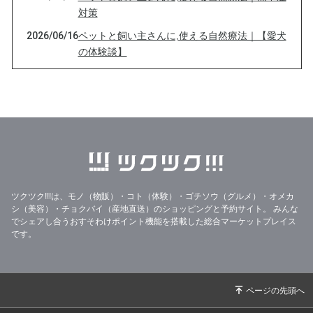
対策
2026/06/16
ペットと飼い主さんに,使える自然療法｜【愛犬
の体験談】
2026/05/29
ペットと飼い主さんに,使える自然療法｜ミネラ
ルの大切さ・亜鉛
2026/05/12
ペットと飼い主さんに,使える自然療法｜この季
節のフラワーエッセンスから
2026/04/21
ペットと飼い主さんに,使える自然療法｜動物た
ちにも香害ってあるのかな？
2026/04/10
ペットと飼い主さんに,使える自然療法｜華やか
ツクツク!!!は、モノ（物販）・コト（体験）・ゴチソウ（グルメ）・オメカ
な春のお庭に潜む「意外なリスク」
シ（美容）・チョクバイ（産地直送）のショッピングと予約サイト。
みんな
でシェアし合うおすそわけポイント機能を搭載した総合マーケットプレイス
2026/03/26
ペットと飼い主さんに,使える自然療法｜関節・
です。
皮膚・心臓のケアに。魔法の脂質「オメガ3」
の正体
2026/03/12
ペットと飼い主さんに,使える自然療法｜ミネラ
ルの大切さ・マグネシウム