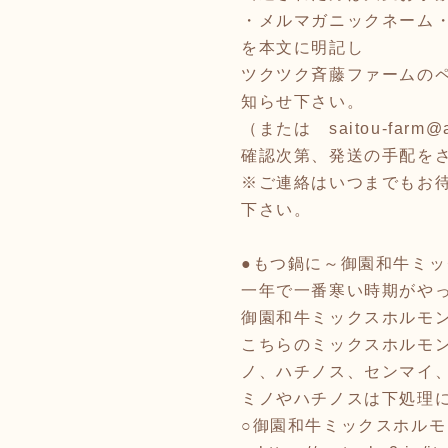
・メルマガニックネーム
を本文に明記し
ツクツク斉藤ファーム
知らせ下さい。
（または saitou-far
確認次第、発送の手配を
※ご連絡はいつまでもお
下さい。
●もつ鍋に～御園和牛ミ
一年で一番寒い時期がや
御園和牛ミックスホルモ
こちらのミックスホルモ
ノ、ハチノス、センマイ
ミノやハチノスは下処理
○御園和牛ミックスホルモン(