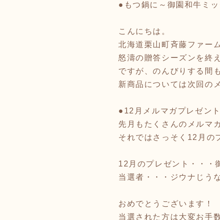
●もつ鍋に～御園和牛ミ
こんにちは。
北海道栗山町斉藤ファー
怒濤の贈答シーズンを終
ですが、のんびりする間
新商品については次回のメ
●12月メルマガプレゼン
先月もたくさんのメルマ
それではさっそく12月の
12月のプレゼント・・・
当選者・・・ジウナじう
おめでとうございます！
当選された方は大変お手