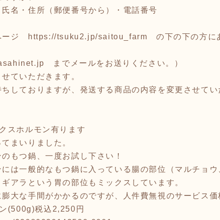
・氏名・住所（郵便番号から）・電話番号
のページ
https://tsuku2.jp/saitou_farm
の下の下の方にあ
m@asahinet.jp までメールをお送りください。）
させていただきます。
待ちしておりますが、発送する商品の内容を変更させてい
ックスホルモン有ります
ってまいりました。
ンのもつ鍋、一度お試し下さい！
ンには一般的なもつ鍋に入っている腸の部位（マルチョウ
、ギアラという胃の部位もミックスしています。
に膨大な手間がかかるのですが、人件費無視のサービス価
500g)税込2,250円