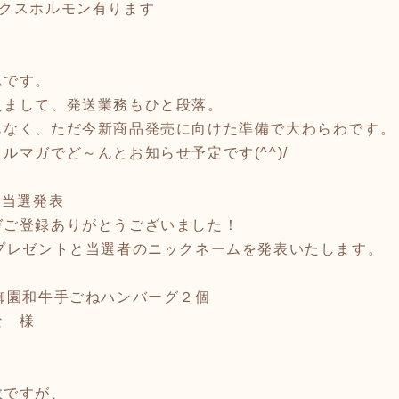
ックスホルモン有ります
ムです。
えまして、発送業務もひと段落。
もなく、ただ今新商品発売に向けた準備で大わらわです。
ルマガでど～んとお知らせ予定です(^^)/
ト当選発表
ガご登録ありがとうございました！
プレゼントと当選者のニックネームを発表いたします。
御園和牛手ごねハンバーグ２個
な 様
数ですが、