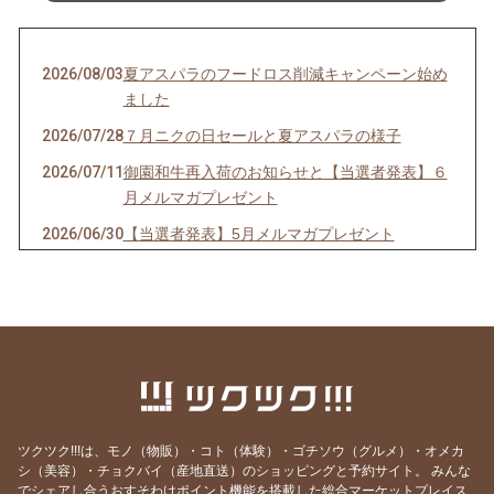
2026/08/03
夏アスパラのフードロス削減キャンペーン始め
ました
2026/07/28
７月ニクの日セールと夏アスパラの様子
2026/07/11
御園和牛再入荷のお知らせと【当選者発表】６
月メルマガプレゼント
2026/06/30
【当選者発表】5月メルマガプレゼント
2026/06/27
６月ニクの日セールと夏アスパラご予約開始の
お知らせ
2026/06/13
今年の父の日は6月21日。御園和牛ギフトおす
すめです。
2026/05/27
５月のニクの日セール、本日開始！と春アスパ
ラはカウントダウン
ツクツク!!!は、モノ（物販）・コト（体験）・ゴチソウ（グルメ）・オメカ
2026/05/10
【当選者発表】４月メルマガプレゼントと訳あ
シ（美容）・チョクバイ（産地直送）のショッピングと予約サイト。
みんな
りアスパラ再販のお知らせ
でシェアし合うおすそわけポイント機能を搭載した総合マーケットプレイス