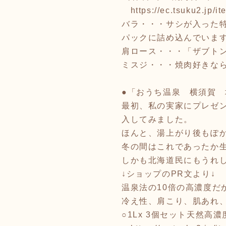
https://ec.tsuku2.jp
バラ・・・サシが入った
パックに詰め込んでいま
肩ロース・・・「ザブト
ミスジ・・・焼肉好きな
●「おうち温泉 横須賀
最初、私の実家にプレゼ
入してみました。
ほんと、湯上がり後もぽ
冬の間はこれであったか生
しかも北海道民にもうれ
↓ショップのPR文より↓
温泉法の10倍の高濃度だ
冷え性、肩こり、肌あれ
○1Lx 3個セット天然高濃