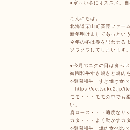
●寒～い冬にオススメ。自
こんにちは。
北海道栗山町斉藤ファー
新年明けましてあっとい
今年の冬は春を思わせる
ソワソワしてしまいます
●今月のニクの日は食べ
御園和牛すき焼きと焼肉
○御園和牛 すき焼き食べ比
https://ec.tsuku2.jp
モモ・・・モモの中でも
い。
肩ロース・・・適度なサ
カタ・・・よく動かすカ
○御園和牛 焼肉食べ比べセッ