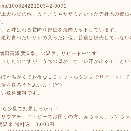
/items/10082422120342-0001
特上カルビの他、カイノミやササミといった赤身系の部位
す。
ン」と呼ばれる霜降り部位を焼肉カットしています。
ら絶対食べたいサシの入った部位。普段は販売していない
 増田高濃度温泉」の温泉、リピート中です
ントしたのですが、うちの母が「すごい汗が出る！」とい
かぽか温かくてお得な１０リットルタンクでリピートして
活を送ろうと思います(^^)
しい送料無料です。
から少量で効果しっかり！
、リウマチ、アトピーでお困りの方、赤ちゃん、ワンちゃ
度温泉 送料込 3,000円