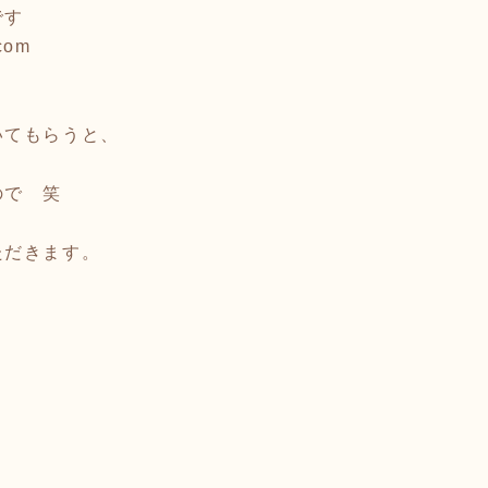
です
com
いてもらうと、
ので 笑
ただきます。