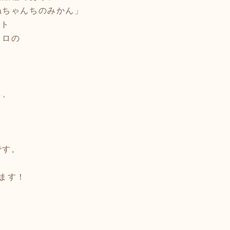
ねちゃんちのみかん」
ント
トロの
、
し、
く
です。
ます！