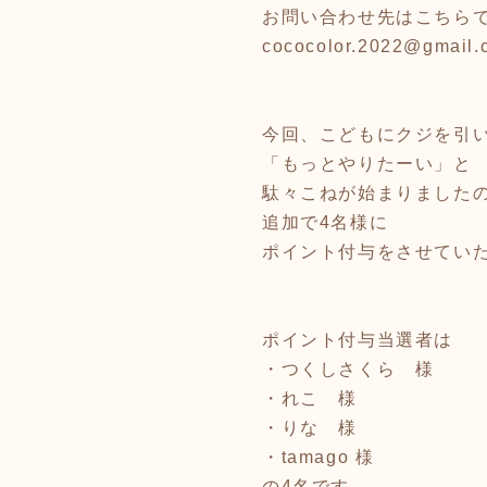
お問い合わせ先はこちら
cococolor.2022@gmail.
今回、こどもにクジを引
「もっとやりたーい」と
駄々こねが始まりました
追加で4名様に
ポイント付与をさせてい
ポイント付与当選者は
・つくしさくら 様
・れこ 様
・りな 様
・tamago 様
の4名です。