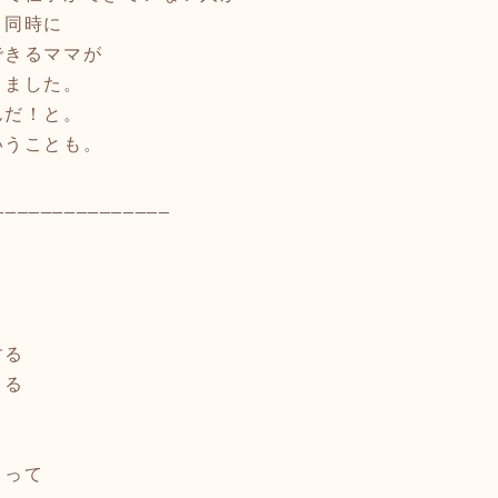
と同時に
できるママが
りました。
んだ！と。
いうことも。
_______________
する
くる
とって