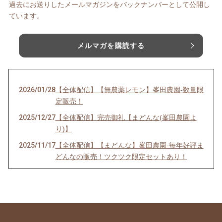
過去にお送りしたメールマガジンをバックナンバーとして公開し
ています。
メルマガを購読する
2026/01/28
【全体配信】【無農薬レモン】峯田農園-数量限
定販売！
2025/12/27
【全体配信】完売御礼【まどんな(峯田農園よ
り)】
2025/11/17
【全体配信】【まどんな】峯田農園-毎年好評ま
どんなの販売！ツクツク限定セットあり！
2025/06/17
【全体配信】NEW商品(愛媛県産 ハウスみか
ん)のご紹介
2025/06/16
【御礼とご報告】3世代交流の居場所 ココプ
レイスについて