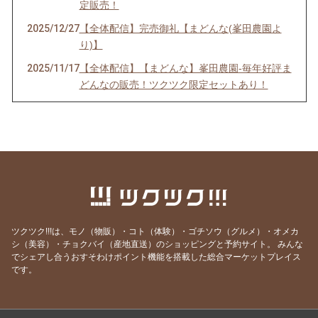
定販売！
2025/12/27
【全体配信】完売御礼【まどんな(峯田農園よ
り)】
2025/11/17
【全体配信】【まどんな】峯田農園-毎年好評ま
どんなの販売！ツクツク限定セットあり！
2025/06/17
【全体配信】NEW商品(愛媛県産 ハウスみか
ん)のご紹介
2025/06/16
【御礼とご報告】3世代交流の居場所 ココプ
レイスについて
2025/01/15
子ども食堂をやってみて分かったこと5〜子供
の変化はすぐわかる〜
2025/01/13
子ども食堂をやってみて分かったこと4〜大人
ツクツク!!!は、モノ（物販）・コト（体験）・ゴチソウ（グルメ）・オメカ
の変化はじわり〜
シ（美容）・チョクバイ（産地直送）のショッピングと予約サイト。
みんな
でシェアし合うおすそわけポイント機能を搭載した総合マーケットプレイス
2025/01/12
子ども食堂をやってみて分かったこと3〜やり
です。
たい人の多さと課題〜
2025/01/10
子ども食堂をやってみて分かったこと2〜私が