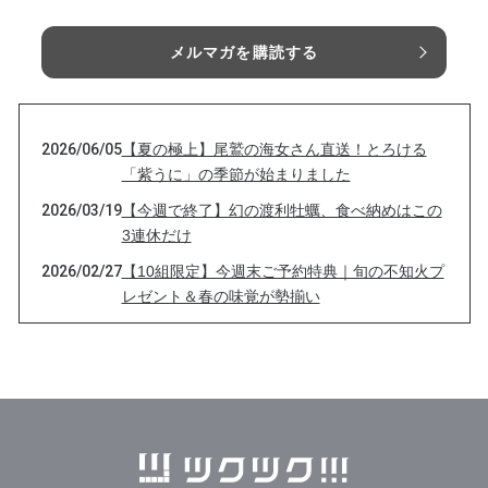
メルマガを購読する
2026/06/05
【夏の極上】尾鷲の海女さん直送！とろける
「紫うに」の季節が始まりました
2026/03/19
【今週で終了】幻の渡利牡蠣、食べ納めはこの
3連休だけ
2026/02/27
【10組限定】今週末ご予約特典｜旬の不知火プ
レゼント＆春の味覚が勢揃い
2026/01/01
新年のご挨拶と【1/2・3・4日 11:30〜15:00】
お正月限定メニュー＆初春イベントのご案内
2025/12/25
【お正月限定】ほんじつのさかな・特別メニュ
ーのご案内
2025/12/05
【数量限定】白石湖育ちの「渡利牡蠣」スター
ト｜ほんじつのさかな