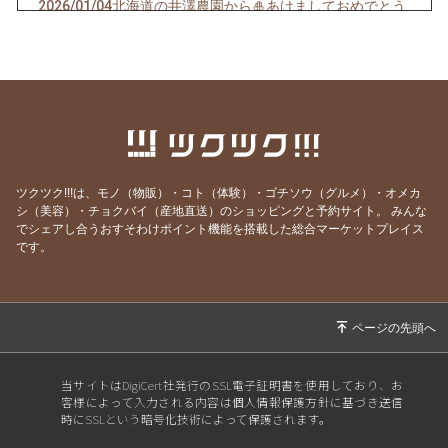
2026/01/04
北海道の井澤農園から🎍あけましておめでとう
ございます！2026年もよろしくお願いします
2025/08/29
玉ねぎの発送準備が遅れております💦
2025/07/29
白い玉ねぎ「雪景色」今年最後の注文を受付い
たします！
2025/07/24
絶対お得！！！！栗山町の「訳ありアスパラ」
が大セール！！！
ツクツク!!!は、モノ（物販）・コト（体験）・ゴチソウ（グルメ）・オメカ
2025/07/21
とうもろこし発送中🌽Youtubeでレシピも見れ
シ（美容）・チョクバイ（産地直送）のショッピングと予約サイト。
みんな
でシェアし合うおすそわけポイント機能を搭載した総合マーケットプレイス
ます♪
です。
2025/07/09
雪景色(白い玉ねぎ)をご注文の皆様へ🧅
2025/07/09
令和7年度産雪景色(玉ねぎ)ご注文のお客様へ
2025/06/29
令和７年度産「生」にんにく🧄期間限定で販売
します！
当サイトはDigiCert社発行のSSL電子証明書を使用しており、お
2025/06/14
予約販売のお知らせ＆井澤農園のYouTubeでさ
客様によって入力される内容は個人情報保護方針に基づき送信
つまいも栽培動画などを更新中です♪
時にSSLという暗号化技術によって保護されます。
2025/04/28
直売所OPENにつき、直売所のツアー動画を公