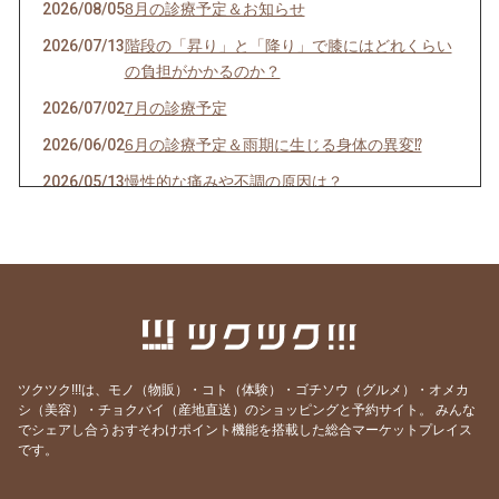
2026/08/05
8月の診療予定＆お知らせ
2026/07/13
階段の「昇り」と「降り」で膝にはどれくらい
の負担がかかるのか？
2026/07/02
7月の診療予定
2026/06/02
6月の診療予定＆雨期に生じる身体の異変⁉
2026/05/13
慢性的な痛みや不調の原因は？
2026/05/05
5月の診療予定
2026/04/21
「夜中にあしがつる」こむら返りとは？
2026/04/02
新年度に多い身体のトラブル
2026/03/29
4月の診療予定
2026/03/17
春を前に身体の疲れリセット！
ツクツク!!!は、モノ（物販）・コト（体験）・ゴチソウ（グルメ）・オメカ
2026/03/10
業界でよくある話・・・これ本当？
シ（美容）・チョクバイ（産地直送）のショッピングと予約サイト。
みんな
でシェアし合うおすそわけポイント機能を搭載した総合マーケットプレイス
2026/03/01
3月の診療予定
です。
2026/02/10
足の冷えと鍼灸