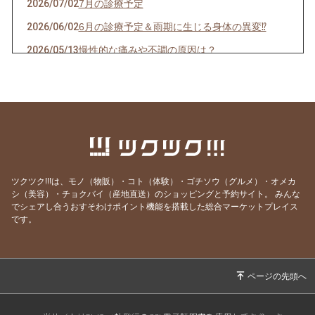
2026/07/02
7月の診療予定
2026/06/02
6月の診療予定＆雨期に生じる身体の異変⁉
2026/05/13
慢性的な痛みや不調の原因は？
2026/05/05
5月の診療予定
2026/04/21
「夜中にあしがつる」こむら返りとは？
2026/04/02
新年度に多い身体のトラブル
2026/03/29
4月の診療予定
2026/03/17
春を前に身体の疲れリセット！
ツクツク!!!は、モノ（物販）・コト（体験）・ゴチソウ（グルメ）・オメカ
2026/03/10
業界でよくある話・・・これ本当？
シ（美容）・チョクバイ（産地直送）のショッピングと予約サイト。
みんな
でシェアし合うおすそわけポイント機能を搭載した総合マーケットプレイス
2026/03/01
3月の診療予定
です。
2026/02/10
足の冷えと鍼灸
2026/01/26
2月の診療予定
2026/01/22
花粉症対策！！「出にくい体質に整える」に
は？