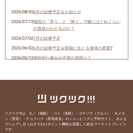
2026/08/05
8月の診療予定＆お知らせ
2026/07/13
階段の「昇り」と「降り」で膝にはどれくらい
の負担がかかるのか？
2026/07/02
7月の診療予定
2026/06/02
6月の診療予定＆雨期に生じる身体の異変⁉
2026/05/13
慢性的な痛みや不調の原因は？
2026/05/05
5月の診療予定
2026/04/21
「夜中にあしがつる」こむら返りとは？
2026/04/02
新年度に多い身体のトラブル
2026/03/29
4月の診療予定
2026/03/17
春を前に身体の疲れリセット！
ツクツク!!!は、モノ（物販）・コト（体験）・ゴチソウ（グルメ）・オメカ
2026/03/10
業界でよくある話・・・これ本当？
シ（美容）・チョクバイ（産地直送）のショッピングと予約サイト。
みんな
でシェアし合うおすそわけポイント機能を搭載した総合マーケットプレイス
2026/03/01
3月の診療予定
です。