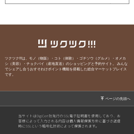
2022/10/17
ゆっくりとしたおやつタイムにはお気に入りの
クッキーを！
2022/09/15
稲刈りスタートしました！新米ご予約開始いた
します！
2022/07/02
果物の女王様メロンちゃんの予約受け遣開始で
す！
2022/05/27
アスパラご購入のお礼と太陽米今年の田植えが
ツクツク!!!は、モノ（物販）・コト（体験）・ゴチソウ（グルメ）・オメカ
終わりました報告です！
シ（美容）・チョクバイ（産地直送）のショッピングと予約サイト。
みんな
でシェアし合うおすそわけポイント機能を搭載した総合マーケットプレイス
2022/05/03
大雪の年のGWは、寒さと風が強い！
です。
2022/04/26
ハウス物アスパラご予約の皆様へお詫び
2022/04/14
農家は春の準備が肝！
2022/04/05
薪の販売始めました！
2022/04/04
絶賛、ハウスビニールかけ中！
当サイトはDigiCert社発行のSSL電子証明書を使用しており、お
客様によって入力される内容は個人情報保護方針に基づき送信
2022/03/26
かぼちゃのペースト加工にチャレンジ！
時にSSLという暗号化技術によって保護されます。
2022/03/22
コーヒーで健康を！