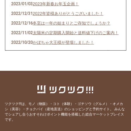
2023/01/03
2023年新春お年玉企画！
2022/12/31
2022年皆様ありがとうございました！
2022/12/16
冬至は一年の始まりとご存知でしょうか？
2022/11/02
太陽米の定期購入開始と送料値下げのご案内！
2022/10/20
かぼちゃ大王様が登場しました！
2022/10/17
ゆっくりとしたおやつタイムにはお気に入りの
クッキーを！
2022/09/15
稲刈りスタートしました！新米ご予約開始いた
します！
2022/07/02
果物の女王様メロンちゃんの予約受け遣開始で
す！
2022/05/27
アスパラご購入のお礼と太陽米今年の田植えが
ツクツク!!!は、モノ（物販）・コト（体験）・ゴチソウ（グルメ）・オメカ
終わりました報告です！
シ（美容）・チョクバイ（産地直送）のショッピングと予約サイト。
みんな
でシェアし合うおすそわけポイント機能を搭載した総合マーケットプレイス
2022/05/03
大雪の年のGWは、寒さと風が強い！
です。
2022/04/26
ハウス物アスパラご予約の皆様へお詫び