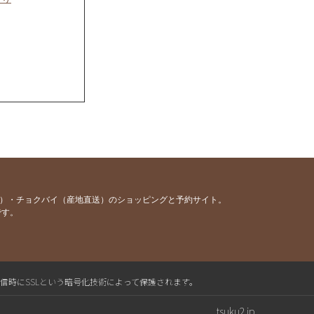
容）・チョクバイ（産地直送）のショッピングと予約サイト。
です。
送信時にSSLという暗号化技術によって保護されます。
tsuku2.jp