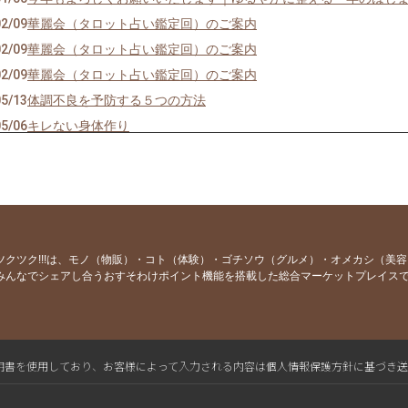
02/09
華麗会（タロット占い鑑定回）のご案内
02/09
華麗会（タロット占い鑑定回）のご案内
02/09
華麗会（タロット占い鑑定回）のご案内
05/13
体調不良を予防する５つの方法
05/06
キレない身体作り
04/01
ニンジンのきんぴら（クミン風味）のレシピ
03/25
男性より女性が長生きするのは何故？
03/18
春にやる気が出ないワケ
03/11
体温が上がれば上手くいく！
03/04
春の行楽シーズンのお楽しみ！
ツクツク!!!は、モノ（物販）・コト（体験）・ゴチソウ（グルメ）・オメカシ（美
みんなでシェアし合うおすそわけポイント機能を搭載した総合マーケットプレイス
02/26
薔薇の女王は休暇中！
01/29
ストレスは万病の元！
01/22
何故50代を過ぎると病気になりやすくなるのか？
01/15
風邪って「冷たい」っていうのだそうで…
L電子証明書を使用しており、お客様によって入力される内容は個人情報保護方針に基づき
01/07
備えあれば患いなし！今年もよろしくお願いいたします
12/25
年末年始は何をする？