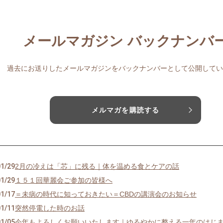
メールマガジン バックナンバ
過去にお送りしたメールマガジンをバックナンバーとして公開してい
メルマガを購読する
01/29
2月の冷えは「芯」に残る｜体を温める食とケアの話
01/29
１５１回華麗会ご参加の皆様へ
01/17
＝未病の時代に知っておきたい＝CBDの講演会のお知らせ
01/11
突然停電した時のお話
01/05
今年もよろしくお願いいたします｜ゆるやかに整える一年のはじ