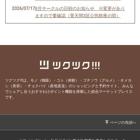
2026/07/17
8月サークルの日程のお知らせ ※変更があり
ますので要確認（普天間3区公民館夜の部）
2026/07/17
8月サークルの日程のお知らせ（真栄原公民
館）
2026/07/07
琉球かれん発表会DVD 届きました！
2026/07/07
琉球かれん発表会DVD 届きました！
2026/07/07
琉球かれん発表会DVD 届きました！
2026/06/29
サークル振替日のお知らせ
ツクツク!!!は、モノ（物販）・コト（体験）・ゴチソウ（グルメ）・オメカ
2026/06/29
サークル振替日のお知らせ
シ（美容）・チョクバイ（産地直送）のショッピングと予約サイト。
みんな
でシェアし合うおすそわけポイント機能を搭載した総合マーケットプレイス
2026/06/02
琉球かれん発表会DVDのお値段について
です。
2026/06/02
琉球かれん発表会DVDのお値段について
2026/06/02
琉球かれん発表会DVDのお値段について
2026/06/02
6月サークルの日程のお知らせ（普天間3区公民
館夜の部）