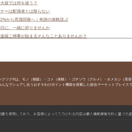
の大祓では何を祓う？
トナーは配偶者とは限らない
2%から意識回復へ｜奇跡の体験談🌙
の日に、一緒に祈りませんか
た途端ご神事が始まるそんなことありませんか？
様からの質問にお答えします｜5月1日前後の、あの異様な空気感には何
の中で自分を見失っていた方が自分を取り戻すまで：江東区ヒーラーが
人をやめたい人へ：本音で生きる人生の始め方｜江東区ヒーラーが贈る
月食は、過去の自分に触れるタイミング
・梅ヶ丘で占い｜3月8日リアルマルシェで「お札占い」を行います
ツクツク!!!は、モノ（物販）・コト（体験）・ゴチソウ（グルメ）・オメカシ（美
みんなでシェアし合うおすそわけポイント機能を搭載した総合マーケットプレイス
雪が教えてくれた、方位の話
6グループセッション 「足りない私」を手放す新年リセット
t of Inspirationあなたのインスピレーションの形は？
2026年前半のメッセージ この先半年で起きていくこと
L電子証明書を使用しており、お客様によって入力される内容は個人情報保護方針に基づき
ましておめでとうございます。 午年の今年いきなり走り出さずにまず
望む未来は、その場しのぎ。 半年かけて向き合うからこそ見える“本当