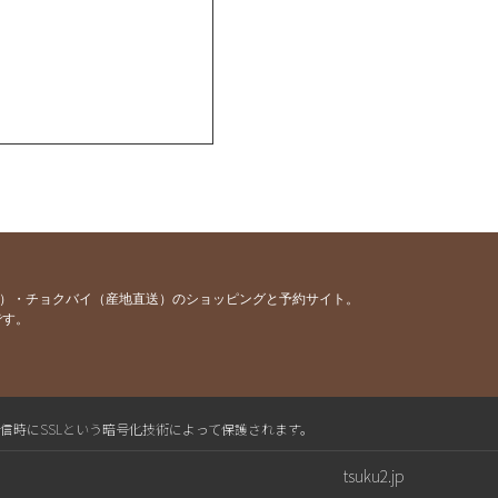
か意味があるのでしょうか？
贈る人生相談
人生相談
容）・チョクバイ（産地直送）のショッピングと予約サイト。
です。
送信時にSSLという暗号化技術によって保護されます。
は整えて
tsuku2.jp
の願い”