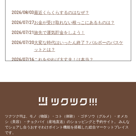
2026/08/03
最近くらくらするのはなぜ？
2026/07/27
お金が受け取れない根っこにあるものは？
2026/07/21
旅先で運気貯金をしよう！
2026/07/20
大変な時代はいったん終了？バルボーのバスケ
ットとは？
2026/07/16
これをやれば大丈夫！は本当？
2026/06/30
夏越の大祓では何を祓う？
2026/06/29
パートナーは配偶者とは限らない
2026/06/14
生存率2%から意識回復へ｜奇跡の体験談🌙
2026/06/12
夏至の日に、一緒に祈りませんか
2026/06/07
着いた途端ご神事が始まるそんなことありませ
ツクツク!!!は、モノ（物販）・コト（体験）・ゴチソウ（グルメ）・オメカ
んか？
シ（美容）・チョクバイ（産地直送）のショッピングと予約サイト。
みんな
2026/05/08
読者様からの質問にお答えします｜5月1日前後
でシェアし合うおすそわけポイント機能を搭載した総合マーケットプレイス
です。
の、あの異様な空気感には何か意味があるので