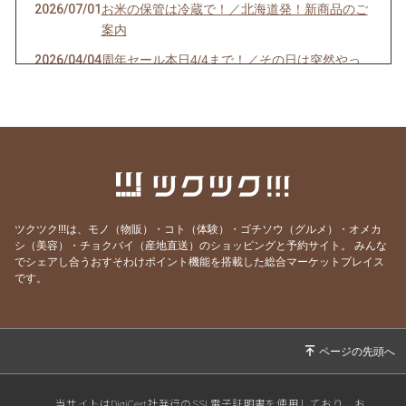
2026/07/01
お米の保管は冷蔵で！／北海道発！新商品のご
案内
2026/04/04
周年セール本日4/4まで！／その日は突然やっ
てくる？
2026/03/29
【一粒万倍】ヒンナファーム周年キャンペーン
開催します！（3/29〜）
2025/12/19
【お知らせ】年末年始の営業日程について
2025/11/08
11/23（日）「新米を味わう会」ウェブチケッ
ト販売開始しました！
ツクツク!!!は、モノ（物販）・コト（体験）・ゴチソウ（グルメ）・オメカ
2025/10/23
今年は11/23（日）開催！「新米を味わう会」
シ（美容）・チョクバイ（産地直送）のショッピングと予約サイト。
みんな
でシェアし合うおすそわけポイント機能を搭載した総合マーケットプレイス
／【重要】クレジットカード決済再開のお知ら
です。
せ
2025/09/30
10/1（水）正午より新米販売開始／クレジット
カードご利用についてのお知らせ
2025/09/12
年間契約のお申し込み続々！ご検討中の方はお
早めに！
当サイトはDigiCert社発行のSSL電子証明書を使用しており、お