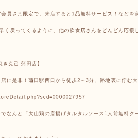
ガ会員さま限定で、来店すると1品無料サービス！などを
も早く戻ってくるように、他の飲食店さんをどんどん応援
焼き克己 蒲田店】
当店に是非！蒲田駅西口から徒歩2～3分、路地裏に佇む
/storeDetail.php?scd=0000027957
ンでなんと「大山鶏の唐揚げタルタルソース1人前無料ク