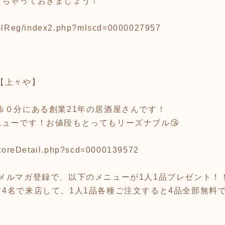
しちゃっておきましょう！
p/mlReg/index2.php?mlscd=0000027957
【上々や】
歩０分にある創業21年の居酒屋さんです！
ューです！お値段もとってもリーズナブル😘
/storeDetail.php?scd=0000139572
メルマガ登録で、以下のメニューが1人1品プレゼント！
4名で来店して、1人1品各種ご注文すると4品全部無料