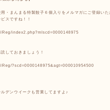
材使用・まんまる特製餃子６個入りをメルマガにご登録い
ービスですね！！
p/mlReg/index2.php?mlscd=0000148975
購読しておきましょう！
p/mlReg/?scd=0000148975&agt=000010954500
ールデンウイークも営業してますよ♪