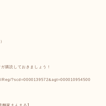
円）
マガ購読しておきましょう！
p/mlReg/?scd=0000139572&agt=000010954500
華麵家まんまる】