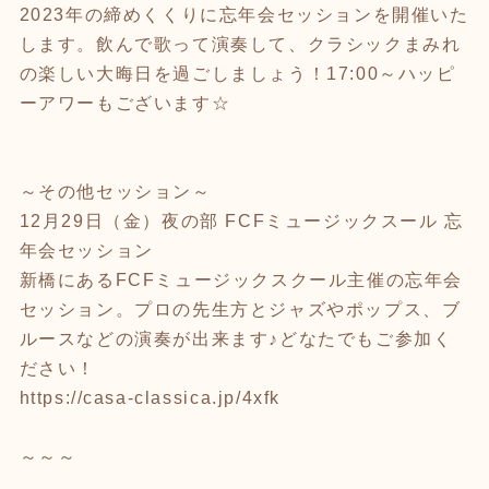
2023
年の締めくくりに忘年会セッションを開催いた
します。飲んで歌って演奏して、クラシックまみれ
の楽しい大晦日を過ごしましょう！
17:00
～ハッピ
ーアワーもございます☆
～その他セッション～
12
月
29
日（金）夜の部
FCF
ミュージックスール 忘
年会セッション
新橋にある
FCF
ミュージックスクール主催の忘年会
セッション。プロの先生方とジャズやポップス、ブ
ルースなどの演奏が出来ます♪どなたでもご参加く
ださい！
https://casa-classica.jp/4xfk
～～～