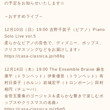
の予定をお知らせいたします☆
～おすすめライブ～
12
月
10
日（日）
19:00
吉野千賀子（ピアノ）
Piano
Solo Live vol.5
柔らかなピアノの音色で、ディズニー、ポップス、
クリスマスソングなどをお届けします♪
https://casa-classica.jp/n86q
12
月
14
日（木）
19:00 The Ensemble Braise
麻生
康平（トランペット）伊東優里（トランペット）有
村日菜子（ホルン）岩城宏平（トロンボーン）田村
相円（チューバ）
金管五重奏のゴージャス＆柔らかな響きで楽しむポ
ップスやクリスマスの名曲♪
https://casa-classica.jp/z6m5