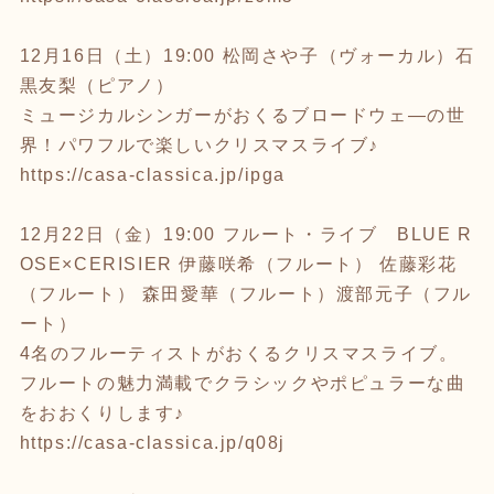
12
月
16
日（土）
19:00
松岡さや子（ヴォーカル）石
黒友梨（ピアノ）
ミュージカルシンガーがおくるブロードウェ―の世
界！パワフルで楽しいクリスマスライブ♪
https://casa-classica.jp/ipga
12
月
22
日（金）
19:00
フルート・ライブ
BLUE R
OSE×CERISIER
伊藤咲希（フルート） 佐藤彩花
（フルート） 森田愛華（フルート）渡部元子（フル
ート）
4
名のフルーティストがおくるクリスマスライブ。
フルートの魅力満載でクラシックやポピュラーな曲
をおおくりします♪
https://casa-classica.jp/q08j