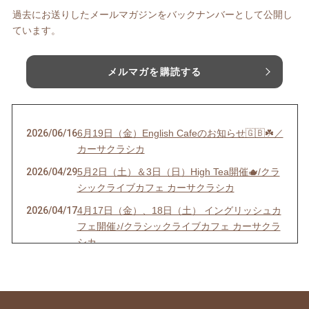
過去にお送りしたメールマガジンをバックナンバーとして公開し
ています。
メルマガを購読する
2026/06/16
6月19日（金）English Cafeのお知らせ🇬🇧☘️／
カーサクラシカ
2026/04/29
5月2日（土）＆3日（日）High Tea開催🫖/クラ
シックライブカフェ カーサクラシカ
2026/04/17
4月17日（金）、18日（土） イングリッシュカ
フェ開催♪/クラシックライブカフェ カーサクラ
シカ
2026/01/05
☆20周年記念イベント【第１弾】「 お祝・応
援チケット」応募期間 1月4日（日）〜2月28日
（土）