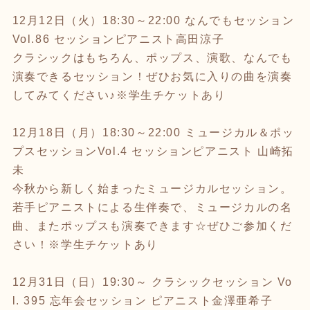
12
月
12
日（火）
18:30
～
22:00
なんでもセッション
Vol.86
セッションピアニスト高田涼子
クラシックはもちろん、ポップス、演歌、なんでも
演奏できるセッション！ぜひお気に入りの曲を演奏
してみてください♪※学生チケットあり
12
月
18
日（月）
18:30
～
22:00
ミュージカル＆ポッ
プスセッション
Vol.4
セッションピアニスト 山崎拓
未
今秋から新しく始まったミュージカルセッション。
若手ピアニストによる生伴奏で、ミュージカルの名
曲、またポップスも演奏できます☆ぜひご参加くだ
さい！※学生チケットあり
12
月
31
日（日）
19:30
～ クラシックセッション
Vo
l. 395
忘年会セッション ピアニスト金澤亜希子