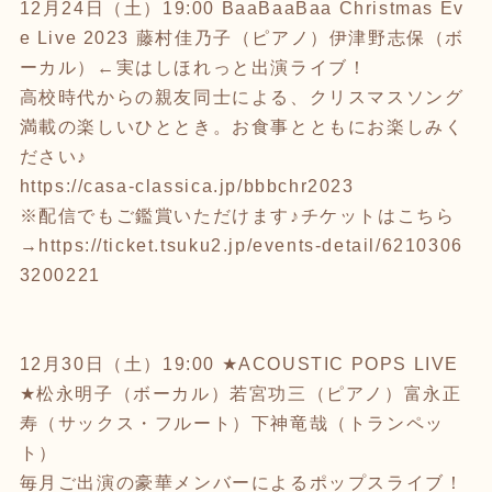
12
月
24
日（土）
19:00 BaaBaaBaa Christmas Ev
e Live 2023
藤村佳乃子（ピアノ）伊津野志保（ボ
ーカル）←実はしほれっと出演ライブ！
高校時代からの親友同士による、クリスマスソング
満載の楽しいひととき。お食事とともにお楽しみく
ださい♪
https://casa-classica.jp/bbbchr2023
※配信でもご鑑賞いただけます♪チケットはこちら
→https://ticket.tsuku2.jp/events-detail/6210306
3200221
12
月
30
日（土）
19:00 ★ACOUSTIC POPS LIVE
★
松永明子（ボーカル）若宮功三（ピアノ）富永正
寿（サックス・フルート）下神竜哉（トランペッ
ト）
毎月ご出演の豪華メンバーによるポップスライブ！