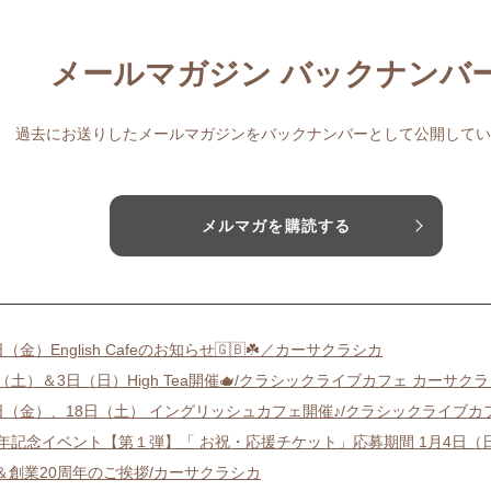
メールマガジン バックナンバ
過去にお送りしたメールマガジンをバックナンバーとして公開してい
メルマガを購読する
日（金）English Cafeのお知らせ🇬🇧☘️／カーサクラシカ
（土）＆3日（日）High Tea開催🫖/クラシックライブカフェ カーサク
7日（金）、18日（土） イングリッシュカフェ開催♪/クラシックライブカ
周年記念イベント【第１弾】「 お祝・応援チケット」応募期間 1月4日（
＆創業20周年のご挨拶/カーサクラシカ