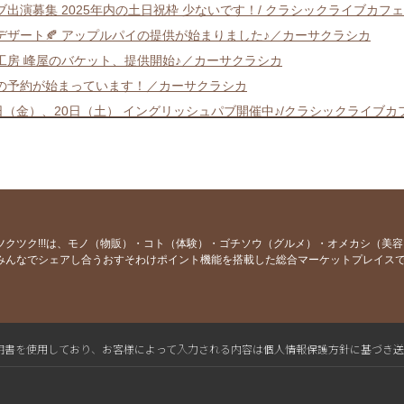
ブ出演募集 2025年内の土日祝枠 少ないです！/ クラシックライブカフ
デザート🍂 アップルパイの提供が始まりました♪／カーサクラシカ
工房 峰屋のバケット、提供開始♪／カーサクラシカ
の予約が始まっています！／カーサクラシカ
9日（金）、20日（土） イングリッシュパブ開催中♪/クラシックライブカ
ブ出演・セッション参加者 募集！/ クラシックライブカフェ カーサクラ
9、20 ねこのひげマルシェ English Pub開催のお知らせ / カーサクラシカ
者募集】音楽（生演奏）とリラクゼーションマッサージのコラボレーシ
13日（木）ミュージカル・セッション参加者 募集！/ クラシックライブ
者募集】音楽（生演奏）とリラクゼーションマッサージのコラボレーシ
ツクツク!!!は、モノ（物販）・コト（体験）・ゴチソウ（グルメ）・オメカシ（美
みんなでシェアし合うおすそわけポイント機能を搭載した総合マーケットプレイス
31日 ミュージカル・セッション参加者 募集！/ クラシックライブカフェ
、7月、8月の出演者・参加者 募集中！/ クラシックライブカフェ カーサ
ご挨拶 2024年もよろしくお願いいたします！ / クラシックライブカフ
いよ12月🎄今月のライブ＆セッションのご案内 / クラシックライブカフ
L電子証明書を使用しており、お客様によって入力される内容は個人情報保護方針に基づき
プルフェスティバル 🍏レポート / クラシックライブカフェ カーサクラ
のひげマルシェ アップルフェスティバル🍏 / クラシックライブカフェ 