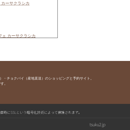
ェ カーサクラシカ
フェ カーサクラシカ
シカ
ョン！／カーサクラシカ
カフェ カーサクラシカ
ョン！／カーサクラシカ
容）・チョクバイ（産地直送）のショッピングと予約サイト。
です。
 カーサクラシカ
クラシカ
ェ カーサクラシカ
ェ カーサクラシカ
送信時にSSLという暗号化技術によって保護されます。
シカ
tsuku2.jp
カーサクラシカ