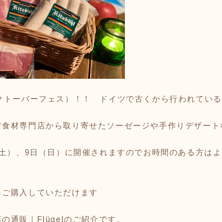
st（オクトーバーフェス）！！ ドイツで古くから行われて
。
ツ食材専門店から取り寄せたソーゼージや手作りデザート
（土）、9日（日）に開催されますのでお時間のある方は
らご購入していただけます
店の通販｜
Flügel
のご紹介です。