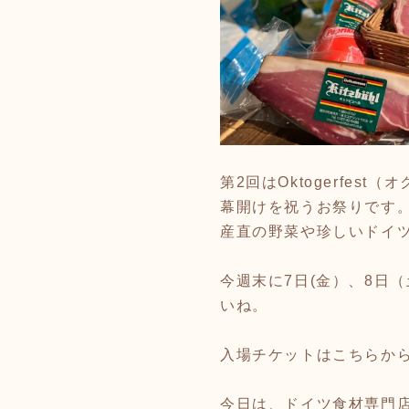
第2回はOktogerfe
幕開けを祝うお祭りです
産直の野菜や珍しいドイ
今週末に7日(金）、8日
いね。
入場チケットは
こちら
か
今日は、ドイツ食材専門