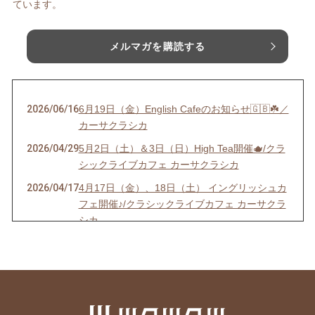
ています。
メルマガを購読する
2026/06/16
6月19日（金）English Cafeのお知らせ🇬🇧☘️／
カーサクラシカ
2026/04/29
5月2日（土）＆3日（日）High Tea開催🫖/クラ
シックライブカフェ カーサクラシカ
2026/04/17
4月17日（金）、18日（土） イングリッシュカ
フェ開催♪/クラシックライブカフェ カーサクラ
シカ
2026/01/05
☆20周年記念イベント【第１弾】「 お祝・応
援チケット」応募期間 1月4日（日）〜2月28日
（土）
2026/01/03
☆新年＆創業20周年のご挨拶/カーサクラシカ