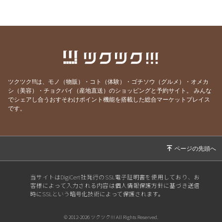
ーン！
2026/04/25
【桜木鍼灸治療院】明日開催🌱森の恵みプロジ
ェクト 未来販売会のご案内
2026/03/30
【4月から変わります】料金改定と新しい取り
組みのお知らせ🌿
2026/03/18
【桜木鍼灸治療院】料金改定のお知らせ
ツクツク!!!は、モノ（物販）・コト（体験）・ゴチソウ（グルメ）・オメカ
シ（美容）・チョクバイ（産地直送）のショッピングと予約サイト。
みんな
2026/03/15
「体は食べたものでできている」その“作る
でシェアし合うおすそわけポイント機能を搭載した総合マーケットプレイス
人”の話を聞いてみませんか？
です。
2026/03/05
お手軽シミケア始めました！
2026/01/22
ご紹介特典について
2026/01/12
あけましておめでとうございます
2025/12/22
明日インスタライブします！
当サイトはDigiCert社発行のSSL電子証明書を使用しており、お
客様によって入力される内容は個人情報保護方針に基づき送信
2025/12/17
年末年始前のメンテナンスいかがですか？
時にSSLという暗号化技術によって保護されます。
2025/12/06
桜木鍼灸治療院 クリスマスキャンペーンのお知
らせ
© 2012-2026 ツクツク!!! All Rights Reserved.