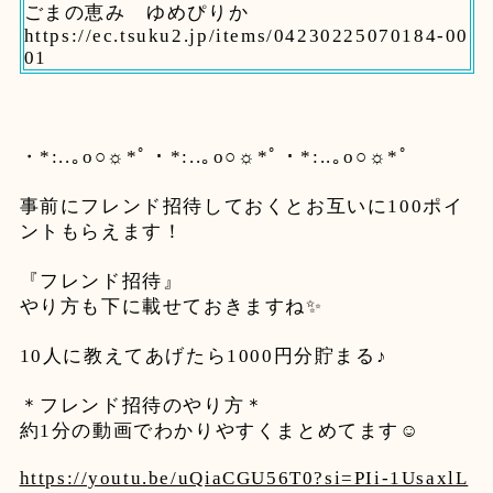
ごまの恵み ゆめぴりか
https://ec.tsuku2.jp/items/04230225070184-00
01
・*:..｡o○☼*ﾟ・*:..｡o○☼*ﾟ・*:..｡o○☼*ﾟ
事前にフレンド招待しておくとお互いに100ポイ
ントもらえます！
『フレンド招待』
やり方も下に載せておきますね✨
10人に教えてあげたら1000円分貯まる♪
＊フレンド招待のやり方＊
約1分の動画でわかりやすくまとめてます☺️
https://youtu.be/uQiaCGU56T0?si=PIi-1UsaxlL