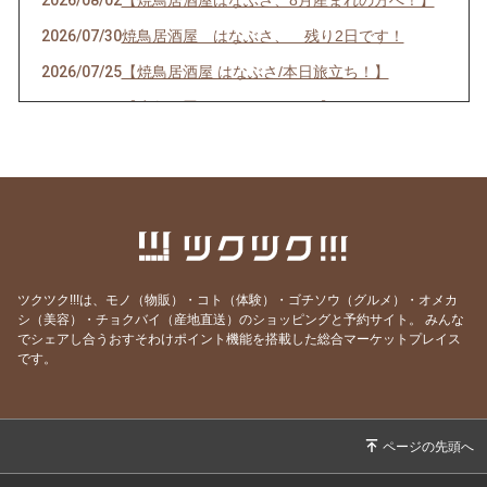
2026/08/02
【焼鳥居酒屋はなぶさ、8月産まれの方へ！】
2026/07/30
焼鳥居酒屋 はなぶさ、 残り2日です！
2026/07/25
【焼鳥居酒屋 はなぶさ/本日旅立ち！】
2026/07/13
【応急処置して頂きました。】
2026/07/13
【焼鳥居酒屋はなぶさ トイレ？破損のため臨
時店休！】
2026/07/02
【焼鳥居酒屋 はなぶさ 7月のクーポン！】
2026/07/01
【お誕生日月、おめでとうございます！】
2026/06/14
【焼鳥居酒屋はなぶさ 雨の日キャンペーン❗️】
ツクツク!!!は、モノ（物販）・コト（体験）・ゴチソウ（グルメ）・オメカ
2026/06/09
【焼鳥居酒屋はなぶさ 最終日！】
シ（美容）・チョクバイ（産地直送）のショッピングと予約サイト。
みんな
でシェアし合うおすそわけポイント機能を搭載した総合マーケットプレイス
2026/06/07
【焼鳥居酒屋はなぶさ あと3日‼️】
です。
2026/06/04
【焼鳥居酒屋はなぶさ 11周年祭！！】
2026/06/02
【焼鳥居酒屋はなぶさ 6月にお誕生日を迎え
る方へ！】
2026/06/01
【焼鳥居酒屋 はなぶさ 6月のクーポン！】