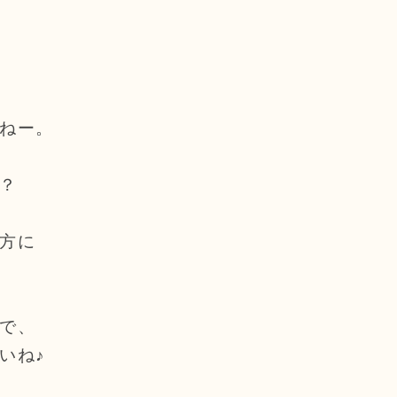
ねー。
？
方に
で、
いね♪