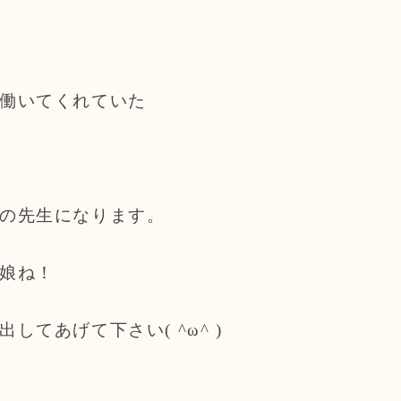
働いてくれていた
の先生になります。
娘ね！
してあげて下さい( ^ω^ )