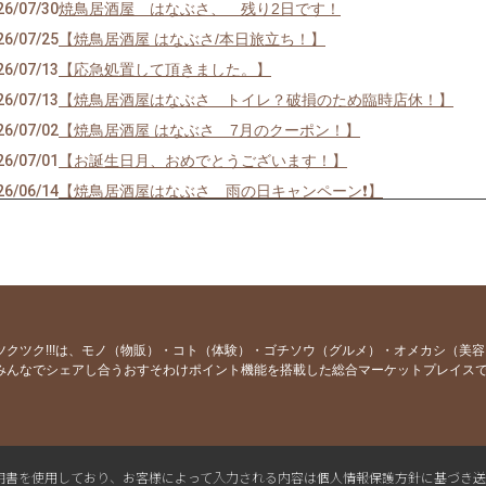
26/07/30
焼鳥居酒屋 はなぶさ、 残り2日です！
26/07/25
【焼鳥居酒屋 はなぶさ/本日旅立ち！】
26/07/13
【応急処置して頂きました。】
26/07/13
【焼鳥居酒屋はなぶさ トイレ？破損のため臨時店休！】
26/07/02
【焼鳥居酒屋 はなぶさ 7月のクーポン！】
26/07/01
【お誕生日月、おめでとうございます！】
26/06/14
【焼鳥居酒屋はなぶさ 雨の日キャンペーン❗️】
26/06/09
【焼鳥居酒屋はなぶさ 最終日！】
26/06/07
【焼鳥居酒屋はなぶさ あと3日‼️】
26/06/04
【焼鳥居酒屋はなぶさ 11周年祭！！】
26/06/02
【焼鳥居酒屋はなぶさ 6月にお誕生日を迎える方へ！】
26/06/01
【焼鳥居酒屋 はなぶさ 6月のクーポン！】
ツクツク!!!は、モノ（物販）・コト（体験）・ゴチソウ（グルメ）・オメカシ（美
みんなでシェアし合うおすそわけポイント機能を搭載した総合マーケットプレイス
26/05/10
【ゲリラ企画！はなぶさ！】
26/05/02
【焼鳥居酒屋はなぶさ 5月のクーポン！】
26/04/27
【残り3日！！】
26/04/11
【13日14日15日】
L電子証明書を使用しており、お客様によって入力される内容は個人情報保護方針に基づき