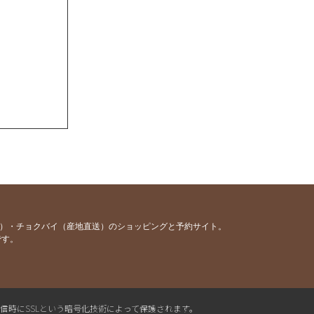
容）・チョクバイ（産地直送）のショッピングと予約サイト。
です。
送信時にSSLという暗号化技術によって保護されます。