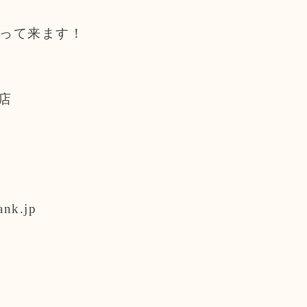
って来ます！
店
ank.jp