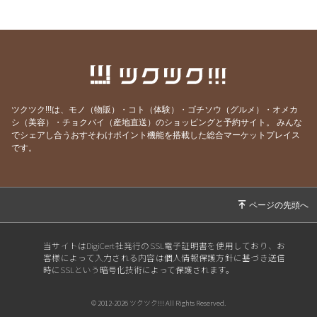
時店休！】
2026/07/02
【焼鳥居酒屋 はなぶさ 7月のクーポン！】
2026/07/01
【お誕生日月、おめでとうございます！】
2026/06/14
【焼鳥居酒屋はなぶさ 雨の日キャンペーン❗️】
2026/06/09
【焼鳥居酒屋はなぶさ 最終日！】
ツクツク!!!は、モノ（物販）・コト（体験）・ゴチソウ（グルメ）・オメカ
2026/06/07
【焼鳥居酒屋はなぶさ あと3日‼️】
シ（美容）・チョクバイ（産地直送）のショッピングと予約サイト。
みんな
でシェアし合うおすそわけポイント機能を搭載した総合マーケットプレイス
2026/06/04
【焼鳥居酒屋はなぶさ 11周年祭！！】
です。
2026/06/02
【焼鳥居酒屋はなぶさ 6月にお誕生日を迎え
る方へ！】
2026/06/01
【焼鳥居酒屋 はなぶさ 6月のクーポン！】
2026/05/10
【ゲリラ企画！はなぶさ！】
当サイトはDigiCert社発行のSSL電子証明書を使用しており、お
2026/05/02
【焼鳥居酒屋はなぶさ 5月のクーポン！】
客様によって入力される内容は個人情報保護方針に基づき送信
時にSSLという暗号化技術によって保護されます。
2026/04/27
【残り3日！！】
2026/04/11
【13日14日15日】
© 2012-2026 ツクツク!!! All Rights Reserved.