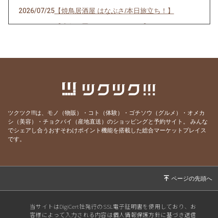
2026/07/25
【焼鳥居酒屋 はなぶさ/本日旅立ち！】
2026/07/13
【応急処置して頂きました。】
2026/07/13
【焼鳥居酒屋はなぶさ トイレ？破損のため臨
時店休！】
2026/07/02
【焼鳥居酒屋 はなぶさ 7月のクーポン！】
2026/07/01
【お誕生日月、おめでとうございます！】
2026/06/14
【焼鳥居酒屋はなぶさ 雨の日キャンペーン❗️】
ツクツク!!!は、モノ（物販）・コト（体験）・ゴチソウ（グルメ）・オメカ
2026/06/09
【焼鳥居酒屋はなぶさ 最終日！】
シ（美容）・チョクバイ（産地直送）のショッピングと予約サイト。
みんな
でシェアし合うおすそわけポイント機能を搭載した総合マーケットプレイス
2026/06/07
【焼鳥居酒屋はなぶさ あと3日‼️】
です。
2026/06/04
【焼鳥居酒屋はなぶさ 11周年祭！！】
2026/06/02
【焼鳥居酒屋はなぶさ 6月にお誕生日を迎え
る方へ！】
2026/06/01
【焼鳥居酒屋 はなぶさ 6月のクーポン！】
当サイトはDigiCert社発行のSSL電子証明書を使用しており、お
2026/05/10
【ゲリラ企画！はなぶさ！】
客様によって入力される内容は個人情報保護方針に基づき送信