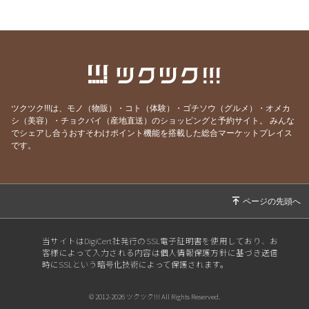
2026/07/13
【焼鳥居酒屋はなぶさ トイレ？破損のため臨
時店休！】
2026/07/02
【焼鳥居酒屋 はなぶさ 7月のクーポン！】
2026/07/01
【お誕生日月、おめでとうございます！】
2026/06/14
【焼鳥居酒屋はなぶさ 雨の日キャンペーン❗️】
ツクツク!!!は、モノ（物販）・コト（体験）・ゴチソウ（グルメ）・オメカ
2026/06/09
【焼鳥居酒屋はなぶさ 最終日！】
シ（美容）・チョクバイ（産地直送）のショッピングと予約サイト。
みんな
でシェアし合うおすそわけポイント機能を搭載した総合マーケットプレイス
2026/06/07
【焼鳥居酒屋はなぶさ あと3日‼️】
です。
2026/06/04
【焼鳥居酒屋はなぶさ 11周年祭！！】
2026/06/02
【焼鳥居酒屋はなぶさ 6月にお誕生日を迎え
る方へ！】
2026/06/01
【焼鳥居酒屋 はなぶさ 6月のクーポン！】
当サイトはDigiCert社発行のSSL電子証明書を使用しており、お
2026/05/10
【ゲリラ企画！はなぶさ！】
客様によって入力される内容は個人情報保護方針に基づき送信
時にSSLという暗号化技術によって保護されます。
2026/05/02
【焼鳥居酒屋はなぶさ 5月のクーポン！】
2026/04/27
【残り3日！！】
© 2012-2026 ツクツク!!! All Rights Reserved.