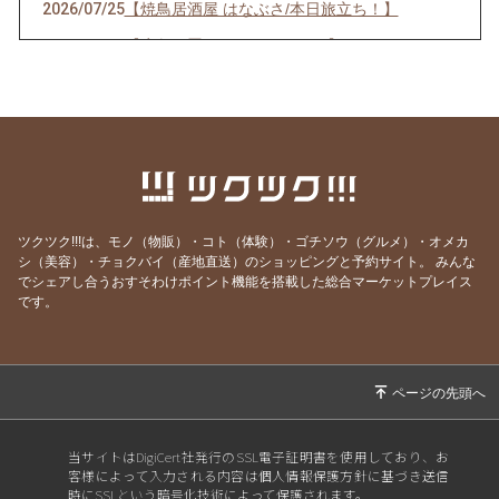
2026/07/25
【焼鳥居酒屋 はなぶさ/本日旅立ち！】
2026/07/13
【応急処置して頂きました。】
2026/07/13
【焼鳥居酒屋はなぶさ トイレ？破損のため臨
時店休！】
2026/07/02
【焼鳥居酒屋 はなぶさ 7月のクーポン！】
2026/07/01
【お誕生日月、おめでとうございます！】
2026/06/14
【焼鳥居酒屋はなぶさ 雨の日キャンペーン❗️】
ツクツク!!!は、モノ（物販）・コト（体験）・ゴチソウ（グルメ）・オメカ
2026/06/09
【焼鳥居酒屋はなぶさ 最終日！】
シ（美容）・チョクバイ（産地直送）のショッピングと予約サイト。
みんな
でシェアし合うおすそわけポイント機能を搭載した総合マーケットプレイス
2026/06/07
【焼鳥居酒屋はなぶさ あと3日‼️】
です。
2026/06/04
【焼鳥居酒屋はなぶさ 11周年祭！！】
2026/06/02
【焼鳥居酒屋はなぶさ 6月にお誕生日を迎え
る方へ！】
2026/06/01
【焼鳥居酒屋 はなぶさ 6月のクーポン！】
当サイトはDigiCert社発行のSSL電子証明書を使用しており、お
2026/05/10
【ゲリラ企画！はなぶさ！】
客様によって入力される内容は個人情報保護方針に基づき送信
時にSSLという暗号化技術によって保護されます。