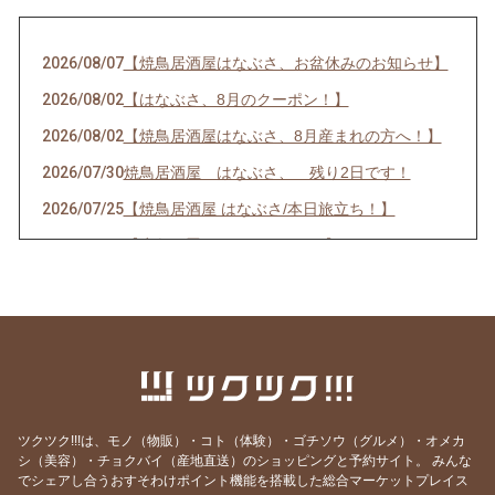
2026/08/07
【焼鳥居酒屋はなぶさ、お盆休みのお知らせ】
2026/08/02
【はなぶさ、8月のクーポン！】
2026/08/02
【焼鳥居酒屋はなぶさ、8月産まれの方へ！】
2026/07/30
焼鳥居酒屋 はなぶさ、 残り2日です！
2026/07/25
【焼鳥居酒屋 はなぶさ/本日旅立ち！】
2026/07/13
【応急処置して頂きました。】
2026/07/13
【焼鳥居酒屋はなぶさ トイレ？破損のため臨
時店休！】
2026/07/02
【焼鳥居酒屋 はなぶさ 7月のクーポン！】
2026/07/01
【お誕生日月、おめでとうございます！】
2026/06/14
【焼鳥居酒屋はなぶさ 雨の日キャンペーン❗️】
ツクツク!!!は、モノ（物販）・コト（体験）・ゴチソウ（グルメ）・オメカ
2026/06/09
【焼鳥居酒屋はなぶさ 最終日！】
シ（美容）・チョクバイ（産地直送）のショッピングと予約サイト。
みんな
でシェアし合うおすそわけポイント機能を搭載した総合マーケットプレイス
2026/06/07
【焼鳥居酒屋はなぶさ あと3日‼️】